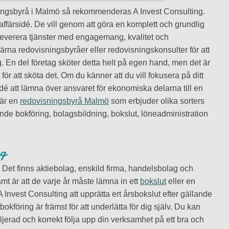
sningsbyrå i Malmö så rekommenderas A Invest Consulting.
ffärsidé. De vill genom att göra en komplett och grundlig
leverera tjänster med engagemang, kvalitet och
gärna redovisningsbyråer eller redovisningskonsulter för att
. En del företag sköter detta helt på egen hand, men det är
r att sköta det. Om du känner att du vill fokusera på ditt
dé att lämna över ansvaret för ekonomiska delarna till en
 är en
redovisningsbyrå Malmö
som erbjuder olika sorters
ande bokföring, bolagsbildning, bokslut, löneadministration
ng
. Det finns aktiebolag, enskild firma, handelsbolag och
 är att de varje år måste lämna in ett
bokslut
eller en
A Invest Consulting att upprätta ert årsbokslut efter gällande
 bokföring är främst för att underlätta för dig själv. Du kan
jerad och korrekt följa upp din verksamhet på ett bra och