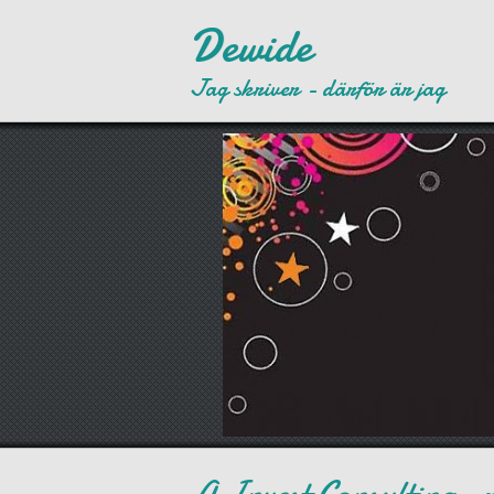
Dewide
Jag skriver - därför är jag
A Invest Consulting -