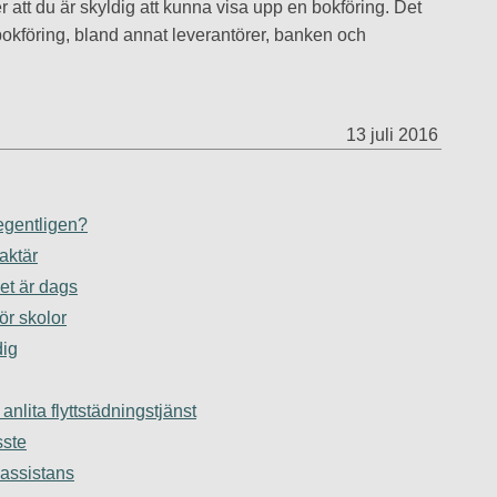
er att du är skyldig att kunna visa upp en bokföring. Det
 bokföring, bland annat leverantörer, banken och
13 juli 2016
egentligen?
aktär
det är dags
ör skolor
dig
 anlita flyttstädningstjänst
sste
 assistans