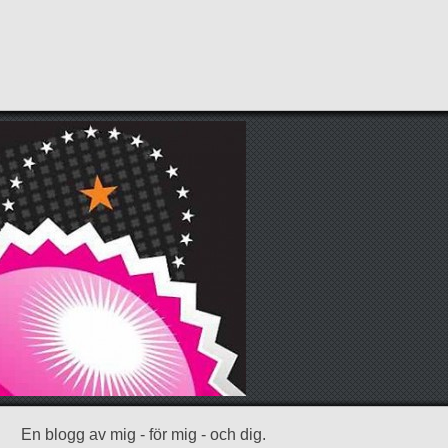
En blogg av mig - för mig - och dig.