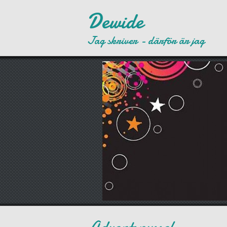
Dewide
Jag skriver - därför är jag
Adventspyssel