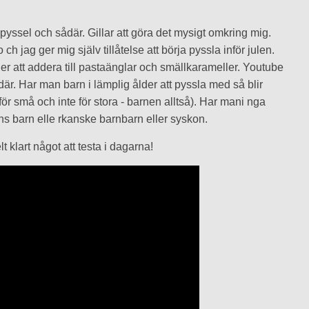
h pyssel och sådär. Gillar att göra det mysigt omkring mig.
 ch jag ger mig själv tillåtelse att börja pyssla inför julen.
jer att addera till pastaänglar och smällkarameller. Youtube
 där. Har man barn i lämplig ålder att pyssla med så blir
ör små och inte för stora - barnen alltså). Har mani nga
s barn elle rkanske barnbarn eller syskon.
lt klart något att testa i dagarna!