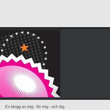
En blogg av mig - för mig - och dig.