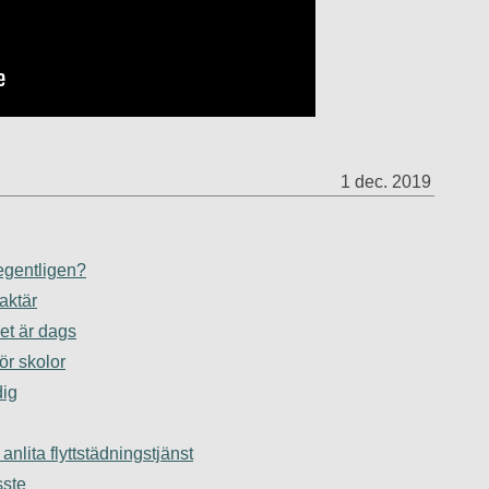
1 dec. 2019
egentligen?
aktär
det är dags
ör skolor
dig
 anlita flyttstädningstjänst
sste