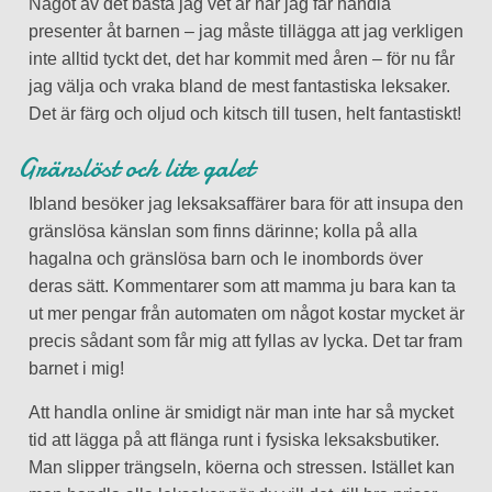
Något av det bästa jag vet är när jag får handla
presenter åt barnen – jag måste tillägga att jag verkligen
inte alltid tyckt det, det har kommit med åren – för nu får
jag välja och vraka bland de mest fantastiska leksaker.
Det är färg och oljud och kitsch till tusen, helt fantastiskt!
Gränslöst och lite galet
Ibland besöker jag leksaksaffärer bara för att insupa den
gränslösa känslan som finns därinne; kolla på alla
hagalna och gränslösa barn och le inombords över
deras sätt. Kommentarer som att mamma ju bara kan ta
ut mer pengar från automaten om något kostar mycket är
precis sådant som får mig att fyllas av lycka. Det tar fram
barnet i mig!
Att handla online är smidigt när man inte har så mycket
tid att lägga på att flänga runt i fysiska leksaksbutiker.
Man slipper trängseln, köerna och stressen. Istället kan