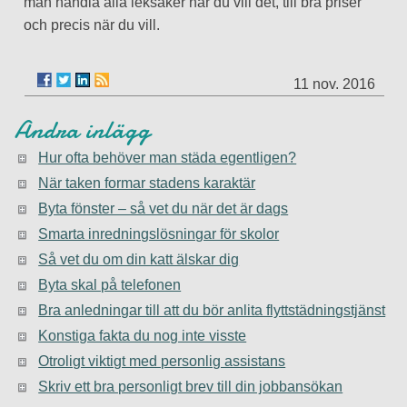
man handla alla leksaker när du vill det, till bra priser
och precis när du vill.
11 nov. 2016
Andra inlägg
Hur ofta behöver man städa egentligen?
När taken formar stadens karaktär
Byta fönster – så vet du när det är dags
Smarta inredningslösningar för skolor
Så vet du om din katt älskar dig
Byta skal på telefonen
Bra anledningar till att du bör anlita flyttstädningstjänst
Konstiga fakta du nog inte visste
Otroligt viktigt med personlig assistans
Skriv ett bra personligt brev till din jobbansökan