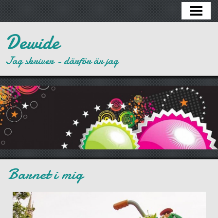
HEM
Dewide
Jag skriver - därför är jag
Barnet i mig