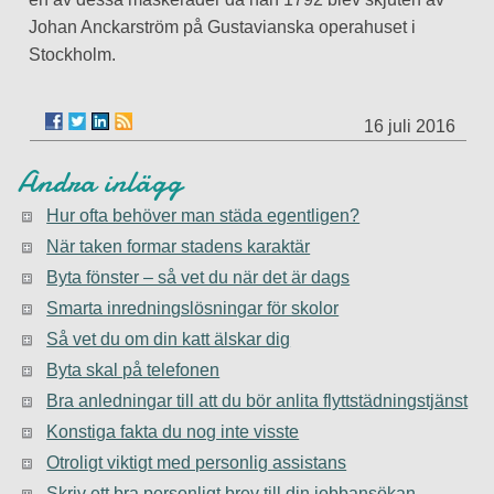
Johan Anckarström på Gustavianska operahuset i
Stockholm.
16 juli 2016
Andra inlägg
Hur ofta behöver man städa egentligen?
När taken formar stadens karaktär
Byta fönster – så vet du när det är dags
Smarta inredningslösningar för skolor
Så vet du om din katt älskar dig
Byta skal på telefonen
Bra anledningar till att du bör anlita flyttstädningstjänst
Konstiga fakta du nog inte visste
Otroligt viktigt med personlig assistans
Skriv ett bra personligt brev till din jobbansökan