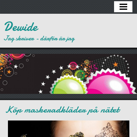
HEM
Dewide
Jag skriver - därför är jag
Köp maskeradkläder på nätet