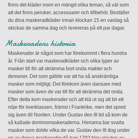
finns det kläder inom en mängd olika teman, så väl som
att det finns peruker, accessoarer och tillbehör. Beställer
du dina maskeradkläder innan klockan 15 en vardag så
skickas de samma dag och levereras på ett par dagar.
Maskeradens historia
Maskerader är något som har förekommit i flera hundra
år. Från start var maskeradkläder och olika typer av
masker till för att skrämma bort onda makter och
demoner. Det som gällde var att ha så anskrämliga
masker som möjligt. Det förekom även dansare med
masker som även de var till för att skrämma det onda.
Efter detta kom maskerader och att klä ut sig att bli ett
nöje för överklassen, främst i Frankrike, men det spred
sig även till Norden. Under Gustav den III tid så kom de
så kallade dominomaskeraderna. Herrarna bar svarta
masker som dolde vilka de var. Gustav den III dog under
en av dessa maskerader då han 1792 blev skjuten av